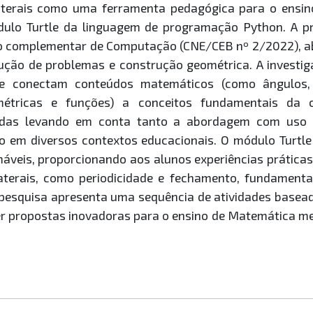
laterais como uma ferramenta pedagógica para o ensi
dulo Turtle da linguagem de programação Python. A 
o complementar de Computação (CNE/CEB nº 2/2022), ab
olução de problemas e construção geométrica. A investi
que conectam conteúdos matemáticos (como ângulos, 
ométricas e funções) a conceitos fundamentais d
radas levando em conta tanto a abordagem com uso
o em diversos contextos educacionais. O módulo Turtle é
áveis, proporcionando aos alunos experiências prática
aterais, como periodicidade e fechamento, fundament
 pesquisa apresenta uma sequência de atividades basea
r propostas inovadoras para o ensino de Matemática med