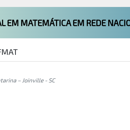
L EM MATEMÁTICA EM REDE NACI
OFMAT
rina – Joinville - SC