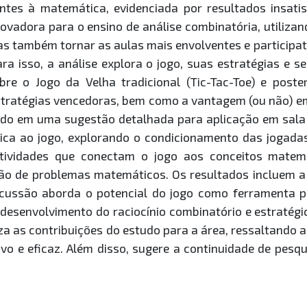
ntes à matemática, evidenciada por resultados insatis
adora para o ensino de análise combinatória, utilizan
 também tornar as aulas mais envolventes e participati
ra isso, a análise explora o jogo, suas estratégias e 
bre o Jogo da Velha tradicional (Tic-Tac-Toe) e post
atégias vencedoras, bem como a vantagem (ou não) em 
ando em uma sugestão detalhada para aplicação em sala
dica ao jogo, explorando o condicionamento das jogadas
tividades que conectam o jogo aos conceitos matemá
ção de problemas matemáticos. Os resultados incluem a 
discussão aborda o potencial do jogo como ferramenta
desenvolvimento do raciocínio combinatório e estratégic
za as contribuições do estudo para a área, ressaltando a
tivo e eficaz. Além disso, sugere a continuidade de pe