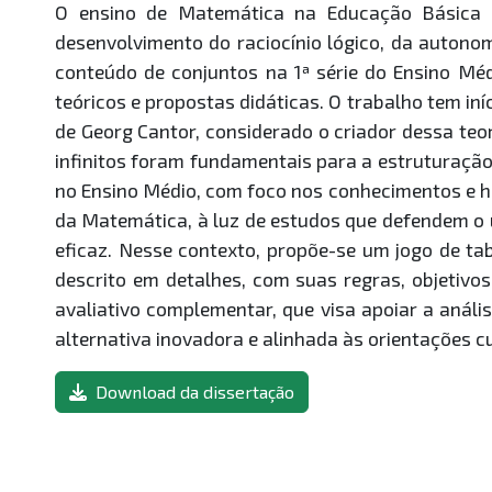
O ensino de Matemática na Educação Básica 
desenvolvimento do raciocínio lógico, da autonom
conteúdo de conjuntos na 1ª série do Ensino Mé
teóricos e propostas didáticas. O trabalho tem in
de Georg Cantor, considerado o criador dessa teor
infinitos foram fundamentais para a estruturaç
no Ensino Médio, com foco nos conhecimentos e ha
da Matemática, à luz de estudos que defendem o 
eficaz. Nesse contexto, propõe-se um jogo de tab
descrito em detalhes, com suas regras, objetivo
avaliativo complementar, que visa apoiar a anál
alternativa inovadora e alinhada às orientações 
Download da dissertação