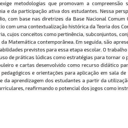
exige metodologias que promovam a compreensão si
ia e da participação ativa dos estudantes. Nessa persp
dio, com base nas diretrizes da Base Nacional Comum 
ício com uma contextualização histórica da Teoria dos Co
ia, cujos conceitos como pertinência, subconjuntos, conj
ão da Matemática contemporânea. Em seguida, são apres
bilidades previstos para essa etapa escolar. O trabalh
uso de práticas lúdicas como estratégias para tornar o
uleiro e cartas desenvolvido como recurso didático par
s pedagógicos e orientações para aplicação em sala de
ise da aprendizagem dos estudantes a partir da utiliza
curriculares, reafirmando o potencial dos jogos como in