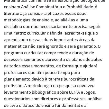
Matemática com ênfase na elaboração de Jogos que
ensinam Análise Combinatória e Probabilidade. A
literatura já considera eficazes essas duas
metodologias de ensino e, ao aliá-las a uma
disciplina que não necessariamente precisa seguir
uma matriz curricular definida, acredita-se que o
aprendizado dessas duas importantes áreas da
matemática não será ignorado e será garantido. O
programa curricular compreende a duração de
dezesseis semanas e apresenta os planos de aulas
de todos esses momentos, de forma que ajudará
professores que têm pouco tempo para
planejamento devido à tarefas burocráticas da
profissão. A metodologia da pesquisa envolveu
levantamento bibliográfico sobre LEMA e Jogos,
questionários com diretores e professores, análise
de livro didático do ensino fundamental e a