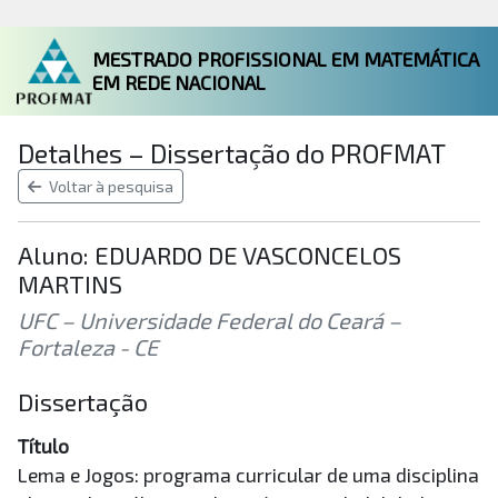
MESTRADO PROFISSIONAL EM MATEMÁTICA
EM REDE NACIONAL
Detalhes – Dissertação do PROFMAT
Voltar à pesquisa
Aluno: EDUARDO DE VASCONCELOS
MARTINS
UFC – Universidade Federal do Ceará –
Fortaleza - CE
Dissertação
Título
Lema e Jogos: programa curricular de uma disciplina