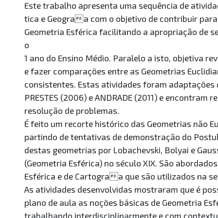
Este trabalho apresenta uma sequência de ativida
tica e Geograa com o objetivo de contribuir par
Geometria Esférica facilitando a apropriação de 
o
1 ano do Ensino Médio. Paralelo a isto, objetiva r
e fazer comparações entre as Geometrias Euclidi
consistentes. Estas atividades foram adaptações
PRESTES (2006) e ANDRADE (2011) e encontram re
resolução de problemas.
É feito um recorte histórico das Geometrias não Eu
partindo de tentativas de demonstração do Postul
destas geometrias por Lobachevski, Bolyai e Gaus
(Geometria Esférica) no século XIX. São abordado
Esférica e de Cartograa que são utilizados na se
As atividades desenvolvidas mostraram que é possí
plano de aula as noções básicas de Geometria Esfér
trabalhando interdisciplinarmente e com contextu