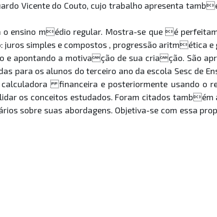
Eduardo Vicente do Couto, cujo trabalho apresenta ta
a o ensino médio regular. Mostra-se que é perfeit
 juros simples e compostos , progressão aritmética e
ço e apontando a motivação de sua criação. São apre
das para os alunos do terceiro ano da escola Sesc de E
alculadora financeira e posteriormente usando o re
idar os conceitos estudados. Foram citados também al
ários sobre suas abordagens. Objetiva-se com essa p