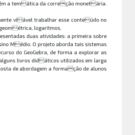
mbém a temática da correção monetária.
amente viável trabalhar esse conteúdo no
 geométrica, logaritmos.
sentadas duas atividades: a primeira sobre
nsino Médio. O projeto aborda tais sistemas
curso do GeoGebra, de forma a explorar as
guns livros didáticos utilizados em larga
roposta de abordagem a formação de alunos