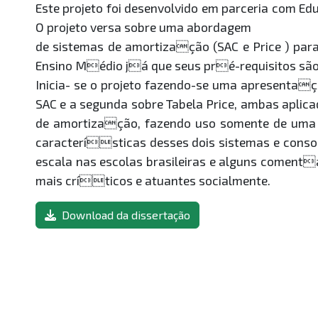
Este projeto foi desenvolvido em parceria com 
O projeto versa sobre uma abordagem
de sistemas de amortização (SAC e Price ) par
Ensino Médio já que seus pré-requisitos são:
Inicia- se o projeto fazendo-se uma apresenta
SAC e a segunda sobre Tabela Price, ambas aplica
de amortização, fazendo uso somente de uma c
características desses dois sistemas e consol
escala nas escolas brasileiras e alguns coment
mais críticos e atuantes socialmente.
Download da dissertação