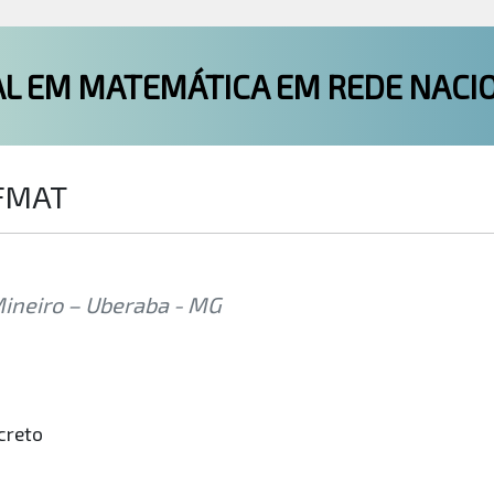
L EM MATEMÁTICA EM REDE NACI
OFMAT
Mineiro – Uberaba - MG
creto