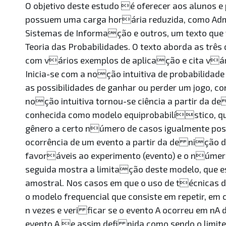
O objetivo deste estudo é oferecer aos alunos 
possuem uma carga horária reduzida, como Admi
Sistemas de Informação e outros, um texto que fa
Teoria das Probabilidades. O texto aborda as trê
com vários exemplos de aplicação e cita vá
Inicia-se com a noção intuitiva de probabilida
as possibilidades de ganhar ou perder um jogo, co
noção intuitiva tornou-se ciência a partir da d
conhecida como modelo equiprobabilístico, q
gênero a certo número de casos igualmente pos
ocorrência de um evento a partir da de nição 
favoráveis ao experimento (evento) e o núme
seguida mostra a limitação deste modelo, que 
amostral. Nos casos em que o uso de técnicas d
o modelo frequencial que consiste em repetir, e
n vezes e veri ficar se o evento A ocorreu em nA 
evento A e assim defi nida como sendo o limite