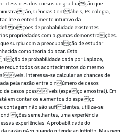
e professores dos cursos de graduação que
nistração, Ciências Contábeis, Psicologia,
cilite o entendimento intuitivo da
s defi nições de probabilidade existentes
rias propriedades com algumas demonstrações.
de que surgiu com a preocupação de estudar
nhecida como teoria do azar. Esta
e nição de probabilidade dada por Laplace,
ue reduz todos os acontecimentos do mesmo
síveis. Interessa-se calcular as chances de
dada pela razão entre o número de casos
ro de casos possíveis (espaço amostral). Em
está em contar os elementos do espaço
e contagem não são sufi cientes, utiliza-se
m condições semelhantes, uma experiência
dessas experiências. A probabilidade do
 da razão nA/n quando n tende ao infinito. Mas nem