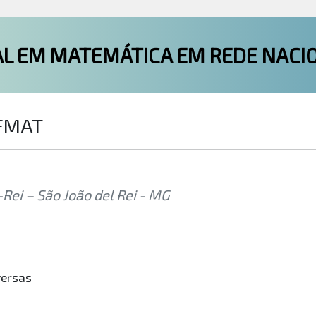
L EM MATEMÁTICA EM REDE NACI
OFMAT
Rei – São João del Rei - MG
versas