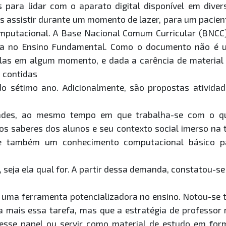
 para lidar com o aparato digital disponível em diver
s assistir durante um momento de lazer, para um pacie
omputacional. A Base Nacional Comum Curricular (BNC
ca no Ensino Fundamental. Como o documento não é u
as em algum momento, e dada a carência de material
 contidas
étimo ano. Adicionalmente, são propostas atividade
idades, ao mesmo tempo em que trabalha-se com o 
 os saberes dos alunos e seu contexto social imerso na
 e também um conhecimento computacional básico p
seja ela qual for. A partir dessa demanda, constatou-s
uma ferramenta potencializadora no ensino. Notou-se
a mais essa tarefa, mas que a estratégia de professor
 esse papel ou servir como material de estudo em fo