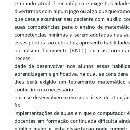
O mundo atual é tecnológico e exige habilidades
divertirmos com algum jogo ou algo que queiramo
que deseje examinar seu paciente com auxílio c
suas competências para o ensino de matemáti
competências mínimas a serem adotadas nas aul
esses pontos tão cobrados, apresento habilidades
no mesmo documento (BNCC) para as turmas do s
necessi-
dade de desenvolver nos alunos essas habil
aprendizagem significativa, na qual se considera
lhes será exigido um letramento matemático
conhecimento necessário
para se desenvolverem em suas áreas de atuação, 
às
implementações de aulas em que o computador é 
docentes em formação continuada dificulta aind
público maior e, esta dissertação pode cumprir